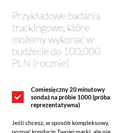
Przykładowe badania
trackingowe, które
możemy wykonać w
budżecie do 100.000
PLN (rocznie)
Comiesięczny 20 minutowy
sondaż na próbie 1000 (próba
reprezentatywna)
Jeśli chcesz, w sposób kompleksowy,
poznać kondycję Twojej marki, ale nie