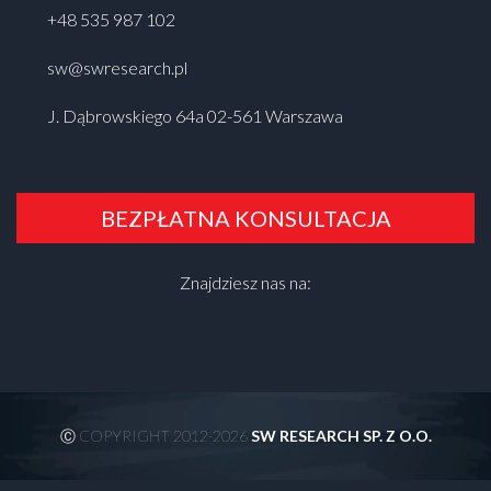
+48 535 987 102
sw@swresearch.pl
J. Dąbrowskiego 64a 02-561 Warszawa
BEZPŁATNA KONSULTACJA
Znajdziesz nas na:
Ⓒ COPYRIGHT 2012-2026
SW RESEARCH SP. Z O.O.