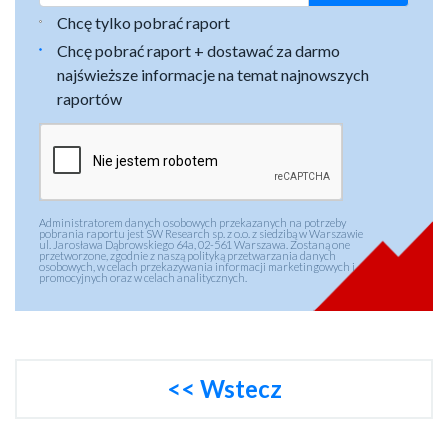
Chcę tylko pobrać raport
Chcę pobrać raport + dostawać za darmo
najświeższe informacje na temat najnowszych
raportów
Administratorem danych osobowych przekazanych na potrzeby
pobrania raportu jest SW Research sp. z o.o. z siedzibą w Warszawie
ul. Jarosława Dąbrowskiego 64a, 02-561 Warszawa. Zostaną one
przetworzone, zgodnie z naszą polityką przetwarzania danych
osobowych, w celach przekazywania informacji marketingowych i
promocyjnych oraz w celach analitycznych.
<< Wstecz