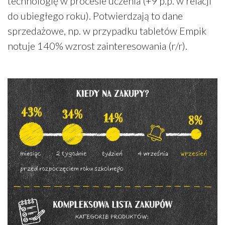
technologię w procesie uczenia (+9 p.p. w relacji
do ubiegłego roku). Potwierdzają to dane
sprzedażowe, np. w przypadku tabletów Empik
notuje 140% wzrost zainteresowania (r/r).