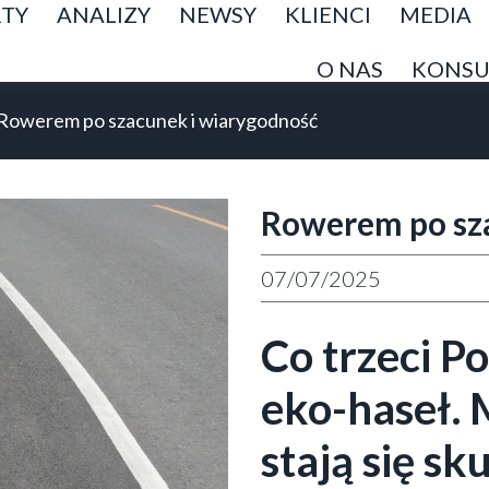
TY
ANALIZY
NEWSY
KLIENCI
MEDIA
O NAS
KONSU
Rowerem po szacunek i wiarygodność
Rowerem po sz
07/07/2025
Co trzeci P
eko-haseł. 
stają się s