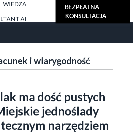
WIEDZA
BEZPŁATNA
KONSULTACJA
LTANT AI
acunek i wiarygodność
olak ma dość pustych
Miejskie jednoślady
kutecznym narzędziem