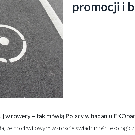
promocji i 
stuj w rowery – tak mówią Polacy w badaniu EKOb
a, że po chwilowym wzroście świadomości ekologiczn