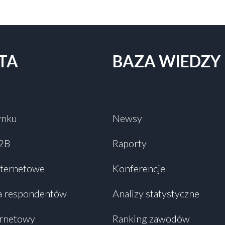
TA
BAZA WIEDZY
ynku
Newsy
B2B
Raporty
nternetowe
Konferencje
a respondentów
Analizy statystyczne
ernetowy
Ranking zawodów