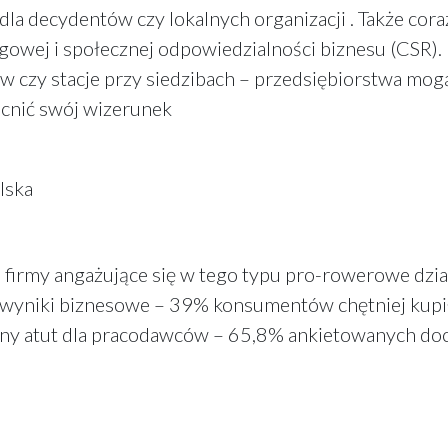
la decydentów czy lokalnych organizacji . Także cora
ngowej i społecznej odpowiedzialności biznesu (CSR)
w czy stacje przy siedzibach – przedsiębiorstwa mog
ocnić swój wizerunek
lska
rmy angażujące się w tego typu pro-rowerowe działan
a wyniki biznesowe – 39% konsumentów chętniej kup
ażny atut dla pracodawców – 65,8% ankietowanych doce