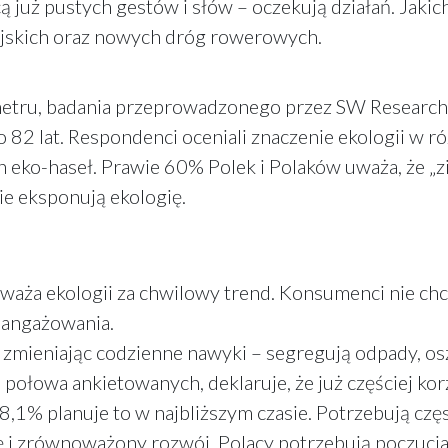
 już pustych gestów i słów – oczekują działań. Jak
ejskich oraz nowych dróg rowerowych.
ru, badania przeprowadzonego przez SW Research w
2 lat. Respondenci oceniali znaczenie ekologii w ró
eko-haseł. Prawie 60% Polek i Polaków uważa, że „z
ie eksponują ekologię.
aża ekologii za chwilowy trend. Konsumenci nie chcą
zaangażowania.
, zmieniając codzienne nawyki – segregują odpady, o
połowa ankietowanych, deklaruje, że już częściej kor
28,1% planuje to w najbliższym czasie. Potrzebują częs
gię i zrównoważony rozwój. Polacy potrzebują poczuc