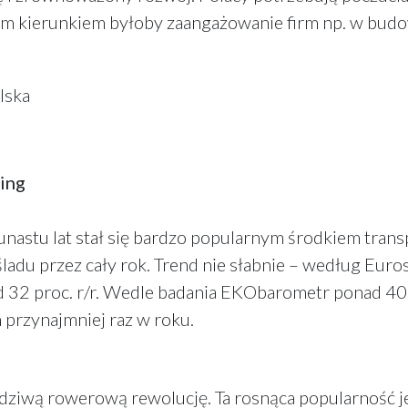
rym kierunkiem byłoby zaangażowanie firm np. w bud
lska
ting
unastu lat stał się bardzo popularnym środkiem transp
ośladu przez cały rok. Trend nie słabnie – według Eu
d 32 proc. r/r. Wedle badania EKObarometr ponad 40
 przynajmniej raz w roku.
wdziwą rowerową rewolucję. Ta rosnąca popularność j