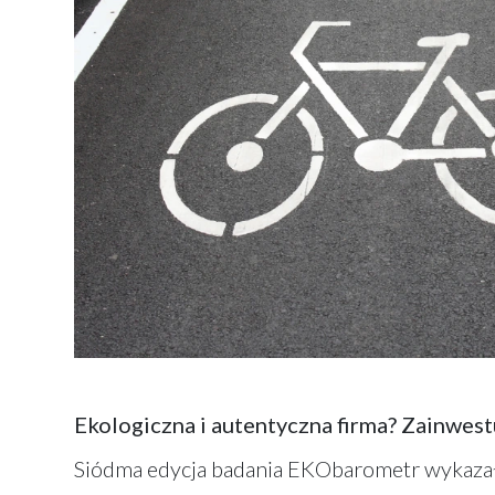
Ekologiczna i autentyczna firma? Zainwe
Siódma edycja badania EKObarometr wykazał