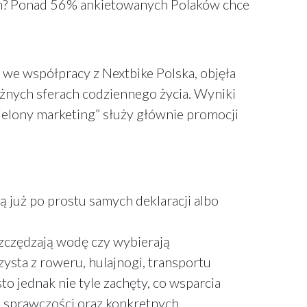
ich? Ponad 56% ankietowanych Polaków chce
e współpracy z Nextbike Polska, objęła
żnych sferach codziennego życia. Wyniki
ielony marketing” służy głównie promocji
 już po prostu samych deklaracji albo
szczędzają wodę czy wybierają
zysta z roweru, hulajnogi, transportu
to jednak nie tyle zachęty, co wsparcia
ia sprawczości oraz konkretnych