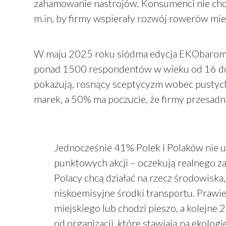
zahamowanie nastrojów. Konsumenci nie chcą
m.in, by firmy wspierały rozwój rowerów mi
W maju 2025 roku siódma edycja EKObaromet
ponad 1500 respondentów w wieku od 16 do 8
pokazują, rosnący sceptycyzm wobec pustych 
marek, a 50% ma poczucie, że firmy przesadn
Jednocześnie 41% Polek i Polaków nie uw
punktowych akcji – oczekują realnego 
Polacy chcą działać na rzecz środowiska
niskoemisyjne środki transportu. Prawie 
miejskiego lub chodzi pieszo, a kolejne 
od organizacji, które stawiają na ekolo