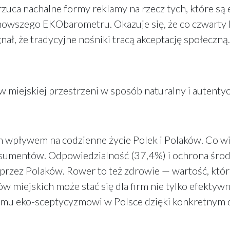
uca nachalne formy reklamy na rzecz tych, które są
nowszego EKObarometru. Okazuje się, że co czwarty Po
nał, że tradycyjne nośniki tracą akceptację społeczną
ć w miejskiej przestrzeni w sposób naturalny i autenty
ym wpływem na codzienne życie Polek i Polaków. Co wię
nsumentów. Odpowiedzialność (37,4%) i ochrona środ
przez Polaków. Rower to też zdrowie — wartość, któ
miejskich może stać się dla firm nie tylko efektywn
mu eko-sceptycyzmowi w Polsce dzięki konkretnym dz