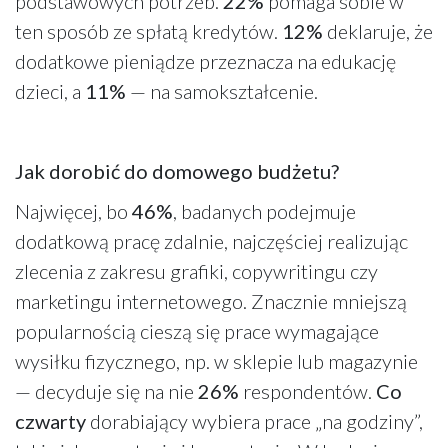
podstawowych potrzeb.
22%
pomaga sobie w
ten sposób ze spłatą kredytów.
12%
deklaruje, że
dodatkowe pieniądze przeznacza na edukację
dzieci, a
11%
— na samokształcenie.
Jak dorobić do domowego budżetu?
Najwięcej, bo
46%
, badanych podejmuje
dodatkową pracę zdalnie, najczęściej realizując
zlecenia z zakresu grafiki, copywritingu czy
marketingu internetowego. Znacznie mniejszą
popularnością cieszą się prace wymagające
wysiłku fizycznego, np. w sklepie lub magazynie
— decyduje się na nie
26%
respondentów.
Co
czwarty
dorabiający wybiera prace „na godziny”,