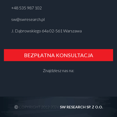
+48 535 987 102
sw@swresearch.pl
J. Dąbrowskiego 64a 02-561 Warszawa
BEZPŁATNA KONSULTACJA
Znajdziesz nas na:
Ⓒ COPYRIGHT 2012-2026
SW RESEARCH SP. Z O.O.