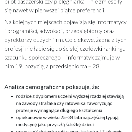
pilot pasażerski czy pielęgniarka – nie zmieściły
się nawet w pierwszej piątce preferencji.
Na kolejnych miejscach pojawiają się informatycy
i programiści, adwokaci, przedsiębiorcy oraz
dyrektorzy dużych firm. Co ciekawe, żadna z tych
profesji nie łapie się do ścisłej czołówki rankingu
szacunku społecznego – informatyk zajmuje w
nim 19. pozycję, a przedsiębiorca – 28.
Analiza demograficzna pokazuje, że:
rodzice z dyplomem uczelni wyższej rzadziej stawiają
na zawody strażaka czy ratownika, faworyzując
profesje wymagające długiego kształcenia
opiekunowie w wieku 25–34 lata najczęściej typują
medycynę jako przyszłą ścieżkę dzieci
mamy częściej wskazują synom karierę w IT, ojcowie