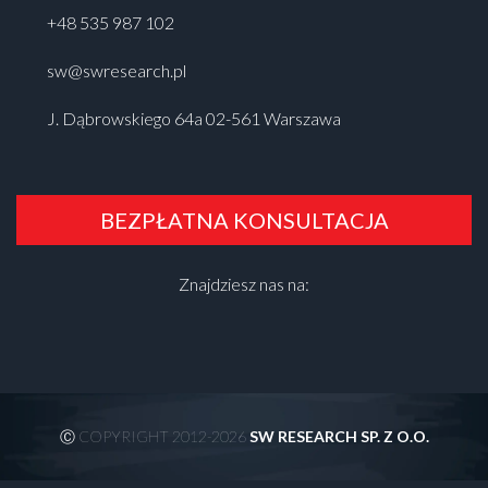
+48 535 987 102
sw@swresearch.pl
J. Dąbrowskiego 64a 02-561 Warszawa
BEZPŁATNA KONSULTACJA
Znajdziesz nas na:
Ⓒ COPYRIGHT 2012-2026
SW RESEARCH SP. Z O.O.