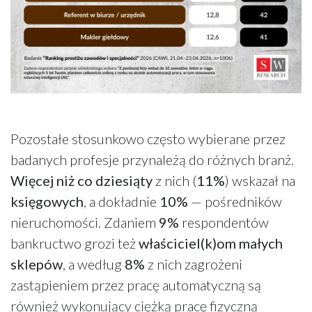
Pozostałe stosunkowo często wybierane przez
badanych profesje przynależą do różnych branż.
Więcej niż co dziesiąty
z nich (
11%
) wskazał na
księgowych
, a dokładnie
10%
— pośredników
nieruchomości. Zdaniem
9%
respondentów
bankructwo grozi też
właściciel(k)om małych
sklepów
, a według
8%
z nich zagrożeni
zastąpieniem przez pracę automatyczną są
również wykonujący ciężką pracę fizyczną