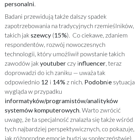
personalni
.
Badani przewidują także dalszy spadek
zapotrzebowania na tradycyjnych rzemieślników,
takich jak
szewcy
(
15%
). Co ciekawe, zdaniem
respondentów, rozwój nowoczesnych
technologii, który umożliwił powstanie takich
zawodów jak
youtuber
czy i
nfluencer
, teraz
doprowadzi do ich zaniku — uważa tak
odpowiednio
12
i
14%
z nich.
Podobn
i
e
sytuacja
wygląda w przypadku
informatyków/programistów/analityków
systemów komputerowych
. Warto zwrócić
uwagę, że ta specjalność znalazła się także wśród
tych najbardziej perspektywicznych, co pokazuje,
jak różnorodne emocje budzi w społeczeństwie).