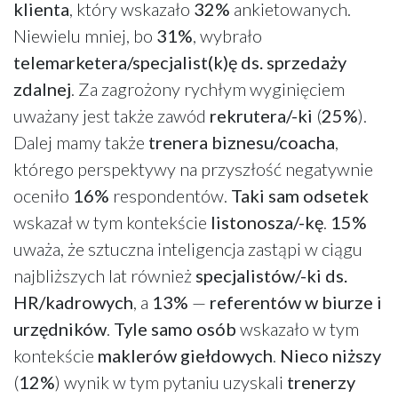
klienta
, który wskazało
32%
ankietowanych.
Niewielu mniej, bo
31%
, wybrało
telemarketera/specjalist(k)ę ds. sprzedaży
zdalnej
. Za zagrożony rychłym wyginięciem
uważany jest także zawód
rekrutera/-ki
(
25%
).
Dalej mamy także
trenera biznesu/coacha
,
którego perspektywy na przyszłość negatywnie
oceniło
16%
respondentów.
Taki sam odsetek
wskazał w tym kontekście
listonosza/-kę
.
15%
uważa, że sztuczna inteligencja zastąpi w ciągu
najbliższych lat również
specjalistów/-ki ds.
HR/kadrowych
, a
13%
—
referentów w biurze i
urzędników
.
Tyle samo osób
wskazało w tym
kontekście
maklerów giełdowych
.
Nieco niższy
(
12%
) wynik w tym pytaniu uzyskali
trenerzy