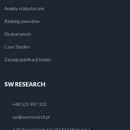
Analizy statystyczne
Ranking zawodów
Ekobarometr
Case Studies
Zasady publikacji badań
SW RESEARCH
+48 535 987 102
sw@swresearch.pl
J. Dąbrowskiego 64a 02-561 Warszawa