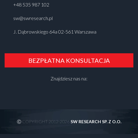
+48 535 987 102
sw@swresearch.pl
J. Dąbrowskiego 64a 02-561 Warszawa
BEZPŁATNA KONSULTACJA
Znajdziesz nas na:
Ⓒ COPYRIGHT 2012-2026
SW RESEARCH SP. Z O.O.