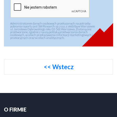
Administratorem danych osobowych przekazanych na potrzeby
pobrania raportu jest SW Research sp. z o.o. z siedzibą w Warszawie
ul. Jarosława Dąbrowskiego 64a, 02-561 Warszawa. Zostaną one
przetworzone, zgodnie z naszą polityką przetwarzania danych
osobowych, w celach przekazywania informacji marketingowych i
promocyjnych oraz w celach analitycznych.
<< Wstecz
O FIRMIE