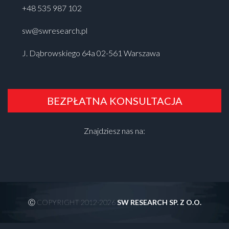
+48 535 987 102
sw@swresearch.pl
J. Dąbrowskiego 64a 02-561 Warszawa
BEZPŁATNA KONSULTACJA
Znajdziesz nas na:
Ⓒ COPYRIGHT 2012-2026
SW RESEARCH SP. Z O.O.