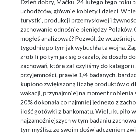
Dzień dobry, Maćku. 24 lutego tego roku p
uchodźców, głównie kobiety i dzieci. W tle
turystki, produkcji przemysłowej i żywnośc
zachowanie odnośnie pieniędzy Polaków. Co
mogłeś analizować? Pozwól, że wcześniej 
tygodnie po tym jak wybuchła ta wojna. Z
zrobili po tym jak się okazało, że doszło 
zachowań, które zaliczyliśmy do kategori
przyjemności, prawie 1/4 badanych. bardz
kupiono zwiększoną liczbę produktów o dł
wakacji, przynajmniej na moment robienia 
20% dokonała co najmniej jednego z zach
ilość gotówki z bankomatu. Wielu kupiło w
najzamożniejszych w tym badaniu zachowało
tym myślisz ze swoim doświadczeniem zwią