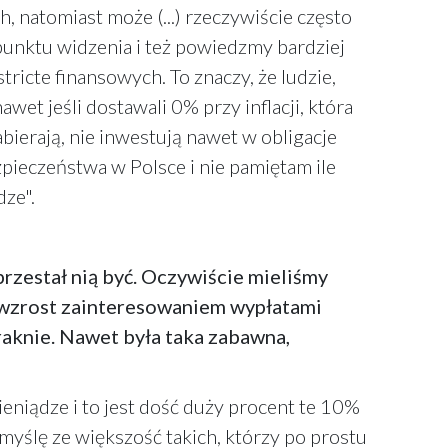
h, natomiast może (...) rzeczywiście często
punktu widzenia i też powiedzmy bardziej
icte finansowych. To znaczy, że ludzie,
wet jeśli dostawali 0% przy inflacji, która
bierają, nie inwestują nawet w obligacje
pieczeństwa w Polsce i nie pamiętam ile
dze".
przestał nią być. Oczywiście mieliśmy
, wzrost zainteresowaniem wypłatami
raknie. Nawet była taka zabawna,
ieniądze i to jest dość duży procent te 10%
 myślę ze większość takich, którzy po prostu