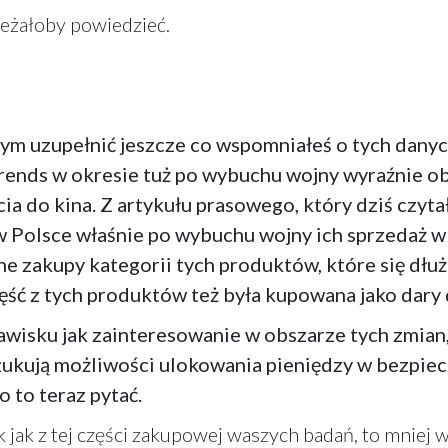
ależałoby powiedzieć.
ym uzupełnić jeszcze co wspomniałeś o tych danyc
rends w okresie tuż po wybuchu wojny wyraźnie ob
ścia do kina. Z artykułu prasowego, który dziś czy
 Polsce właśnie po wybuchu wojny ich sprzedaż w l
e zakupy kategorii tych produktów, które się dłuż
 część z tych produktów też była kupowana jako dar
jawisku jak zainteresowanie w obszarze tych zmia
ukują możliwości ulokowania pieniędzy w bezpieczn
o to teraz pytać.
 tak jak z tej części zakupowej waszych badań, to mnie