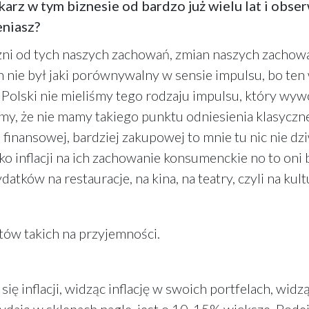
karz w tym biznesie od bardzo już wielu lat i obse
eniasz?
różni od tych naszych zachowań, zmian naszych zacho
 nie był jaki porównywalny w sensie impulsu, bo ten 
cy Polski nie mieliśmy tego rodzaju impulsu, który wy
y, że nie mamy takiego punktu odniesienia klasyczneg
inansowej, bardziej zakupowej to mnie tu nic nie dziw
tylko inflacji na ich zachowanie konsumenckie no to on
ków na restauracje, na kina, na teatry, czyli na kult
etów takich na przyjemności.
 inflacji, widząc inflację w swoich portfelach, widzą