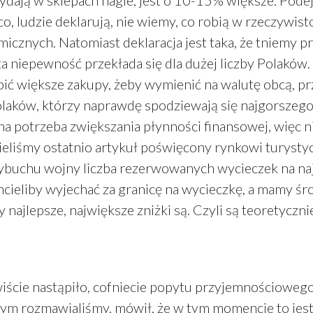
ydają w sklepach nagle, jest o 10-15% większe. Podej
co, ludzie deklarują, nie wiemy, co robią w rzeczywist
icznych. Natomiast deklaracja jest taka, że tniemy p
 niepewność przekłada się dla dużej liczby Polaków
bić większe zakupy, żeby wymienić na walutę obcą, pr
Polaków, którzy naprawdę spodziewają się najgorszego
alna potrzeba zwiększania płynności finansowej, więc 
ieliśmy ostatnio artykuł poświęcony rynkowi turysty
buchu wojny liczba rezerwowanych wycieczek na najb
hcieliby wyjechać za granicę na wycieczkę, a mamy śro
erty najlepsze, największe zniżki są. Czyli są teoretycz
ywiście nastąpiło, cofniecie popytu przyjemnościowego
ym rozmawialiśmy, mówił, że w tym momencie to jest