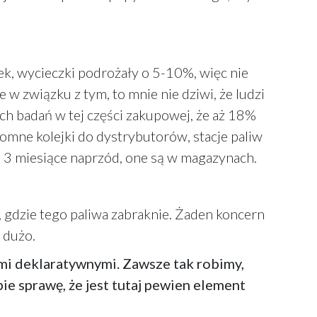
k, wycieczki podrożały o 5-10%, więc nie
e w związku z tym, to mnie nie dziwi, że ludzi
ych badań w tej części zakupowej, że aż 18%
gromne kolejki do dystrybutorów, stacje paliw
na 3 miesiące naprzód, one są w magazynach.
o, gdzie tego paliwa zabraknie. Żaden koncern
e dużo.
ami deklaratywnymi. Zawsze tak robimy,
ie sprawę, że jest tutaj pewien element