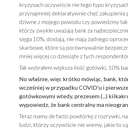
kryzysach oczywiście nie tego typu kryzysach,
przynajmniej deklaratywnie chęć zakupienia 
dziwne z mojego powodu czy powiedzmy takie z
którzy zwykle uważają bank za najbezpieczniejs
sięga 10%, dostają, nie mają żadnego oprocen
skarbowe, które są porównywalnie bezpieczne
mniej więcej co dziesiąte z tych respondentó
Tak wybrałem większa ilość gotówki, 10% ba
No właśnie, więc krótko mówiąc, bank, któr
wcześniej w przypadku COVID'u i pierwsze
gotówkowymi wtedy, prezesem (...) kilkakr
wypowiedz, że bank centralny ma nieogran
Teraz mamy de facto powtórkę z rozrywki, nas
ludzi, którzy oczywiście nie wiemy, jakie to