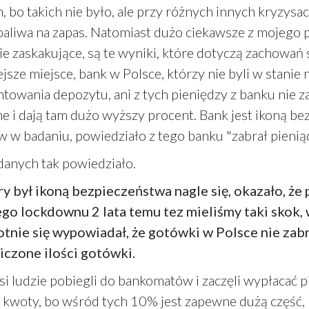
 bo takich nie było, ale przy różnych innych kryzysac
paliwa na zapas. Natomiast dużo ciekawsze z mojego 
askakujące, są te wyniki, które dotyczą zachowań str
ze miejsce, bank w Polsce, którzy nie byli w stanie na
towania depozytu, ani z tych pieniędzy z banku nie za
 i dają tam dużo wyższy procent. Bank jest ikoną bez
w w badaniu, powiedziało z tego banku "zabrał pienią
danych tak powiedziało.
y był ikoną bezpieczeństwa nagle się, okazało, że 
go lockdownu 2 lata temu tez mieliśmy taki skok
otnie się wypowiadał, że gotówki w Polsce nie zab
iczone ilości gotówki.
i ludzie pobiegli do bankomatów i zaczęli wypłacać p
 są kwoty, bo wśród tych 10% jest zapewne dużą część,