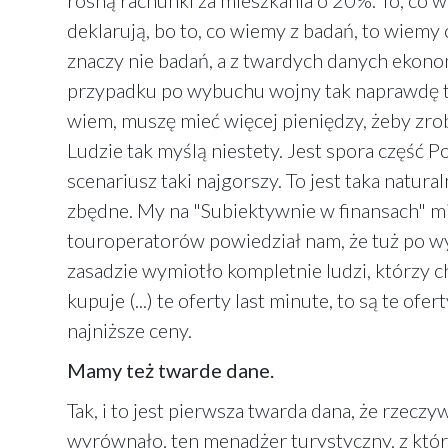
rosną rachunki za mieszkania o 20%. To, co w
deklarują, bo to, co wiemy z badań, to wiemy 
znaczy nie badań, a z twardych danych ekonom
przypadku po wybuchu wojny tak naprawdę ta
wiem, muszę mieć więcej pieniędzy, żeby zro
Ludzie tak myślą niestety. Jest spora część 
scenariusz taki najgorszy. To jest taka natur
zbędne. My na "Subiektywnie w finansach" m
touroperatorów powiedział nam, że tuż po wy
zasadzie wymiotło kompletnie ludzi, którzy c
kupuje (...) te oferty last minute, to są te of
najniższe ceny.
Mamy też twarde dane.
Tak, i to jest pierwsza twarda dana, że rzecz
wyrównało, ten menadżer turystyczny, z któr