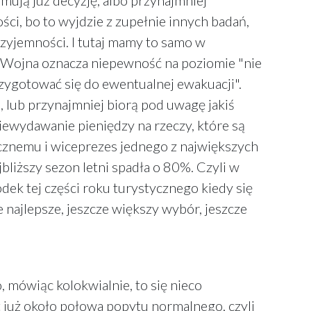
mują już decyzję, albo przynajmniej
ości, bo to wyjdzie z zupełnie innych badań,
rzyjemności. I tutaj mamy to samo w
. Wojna oznacza niepewność na poziomie "nie
zygotować się do ewentualnej ewakuacji".
, lub przynajmniej biorą pod uwagę jakiś
niewydawanie pieniędzy na rzeczy, które są
cznemu i wiceprezes jednego z największych
liższy sezon letni spadła o 80%. Czyli w
dek tej części roku turystycznego kiedy się
nie najlepsze, jeszcze większy wybór, jeszcze
, mówiąc kolokwialnie, to się nieco
 już około połowa popytu normalnego, czyli