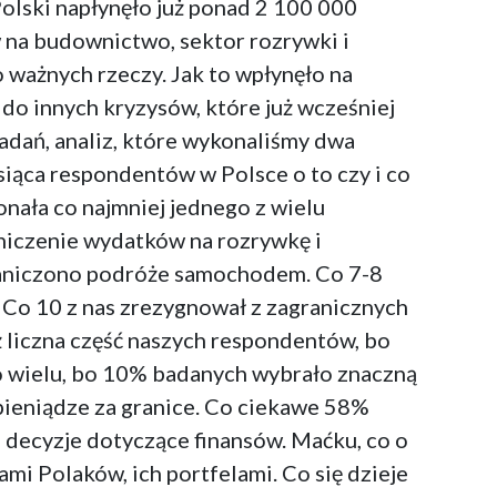
olski napłynęło już ponad 2 100 000
w na budownictwo, sektor rozrywki i
o ważnych rzeczy. Jak to wpłynęło na
 do innych kryzysów, które już wcześniej
dań, analiz, które wykonaliśmy dwa
iąca respondentów w Polsce o to czy i co
onała co najmniej jednego z wielu
aniczenie wydatków na rozrywkę i
graniczono podróże samochodem. Co 7-8
 Co 10 z nas zrezygnował z zagranicznych
ż liczna część naszych respondentów, bo
o wielu, bo 10% badanych wybrało znaczną
 pieniądze za granice. Co ciekawe 58%
 decyzje dotyczące finansów. Maćku, co o
i Polaków, ich portfelami. Co się dzieje