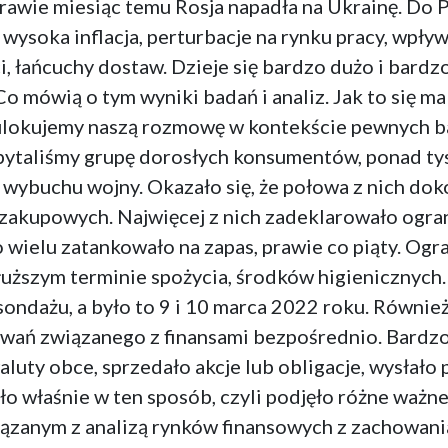
rawie miesiąc temu Rosja napadła na Ukrainę. Do P
 wysoka inflacja, perturbacje na rynku pracy, wpły
i, łańcuchy dostaw. Dzieje się bardzo dużo i bardz
 mówią o tym wyniki badań i analiz. Jak to się ma
ulokujemy naszą rozmowę w kontekście pewnych ba
apytaliśmy grupę dorosłych konsumentów, ponad tys
do wybuchu wojny. Okazało się, że połowa z nich dok
i zakupowych. Najwięcej z nich zadeklarowało ogr
o wielu zatankowało na zapas, prawie co piąty. O
uższym terminie spożycia, środków higienicznych.
sondażu, a było to 9 i 10 marca 2022 roku. Równie
owań związanego z finansami bezpośrednio. Bardz
aluty obce, sprzedało akcje lub obligacje, wysłało
 właśnie w ten sposób, czyli podjęło różne ważne
zanym z analizą rynków finansowych z zachowaniam