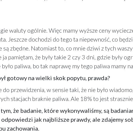
gie waluty ogólnie. Więc mamy wyższe ceny wyciecze
luta. Jeszcze dochodzi do tego ta niepewność, co będzi
e są zbędne. Natomiast to, co mnie dziwi z tych wasz
e ja pamiętam, że były takie 2 czy 3 dni, gdzie były o
nie było paliwa, bo tak naprawę my tego paliwa mamy 
 był gotowy na wielki skok popytu, prawda?
ie do przewidzenia, w sensie taki, że nie było wiadom
rych stacjach braknie paliwa. Ale 18% to jest straszni
o tym, że badanie, które wykonywaliśmy, są badani
odpowiedzi jak najbliższe prawdy, ale zdajemy sob
ypu zachowania.