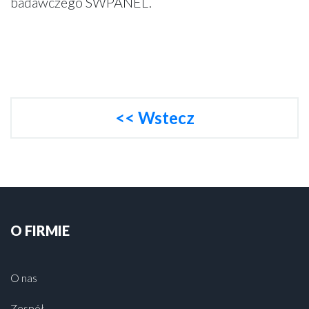
badawczego SWPANEL.
<< Wstecz
O FIRMIE
O nas
Zespół