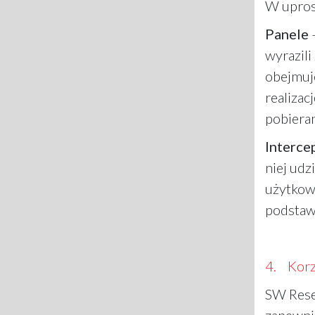
W uprosz
Panele
–
wyrazili
obejmuje
realiza
pobieran
Interce
niej udz
użytkown
podstaw
4. Korzy
SW Resea