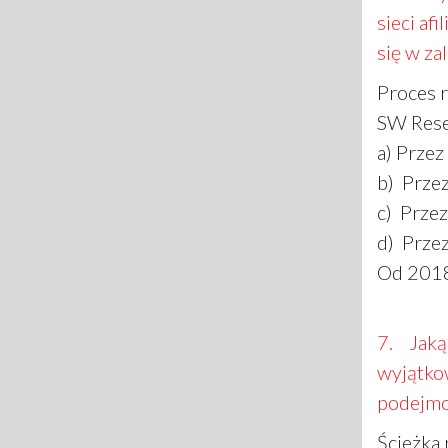
sieci af
się w za
Proces r
SW Rese
a) Przez
b) Przez
c) Przez
d) Prze
Od 2018
7. Jaką 
wyjątko
podejmo
Ścieżka 