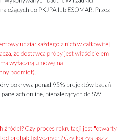
h wykonywanych badań. W rzadkich
i należących do PKJPA lub ESOMAR. Przez
centowy udział każdego z nich w całkowitej
cza, że dostawca próby jest właścicielem
ki ma wyłączną umowę na
inny podmiot).
który pokrywa ponad 95% projektów badań
 panelach online, nienależących do SW
 źródeł? Czy proces rekrutacji jest "otwarty
etod probabilistycznych? Czy korzystasz z