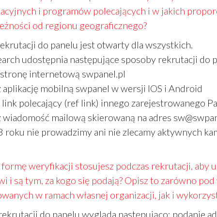
iliacyjnych i programów polecających i w jakich propor
leżności od regionu geograficznego?
ekrutacji do panelu jest otwarty dla wszystkich.
arch udostępnia następujące sposoby rekrutacji do p
 stronę internetową swpanel.pl
 aplikację mobilną swpanel w wersji IOS i Android
 link polecający (ref link) innego zarejestrowanego P
z wiadomość mailową skierowaną na adres sw@swpan
 roku nie prowadzimy ani nie zlecamy aktywnych kam
formę weryfikacji stosujesz podczas rekrutacji, aby u
wi i są tym, za kogo się podają? Opisz to zarówno p
wanych w ramach własnej organizacji, jak i wykorzys
rekrutacji do panelu wygląda następująco: podanie adr