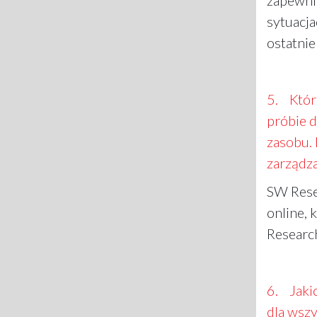
zapewni
sytuacj
ostatnie
5. Które
próbie d
zasobu.
zarządza
SW Rese
online, 
Researc
6. Jakic
dla wszy