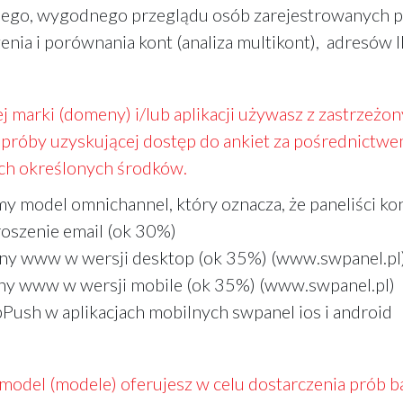
nego, wygodnego przeglądu osób zarejestrowanych prz
nia i porównania kont (analiza multikont), adresów I
j marki (domeny) i/lub aplikacji używasz z zastrzeżo
próby uzyskującej dostęp do ankiet za pośrednictwem 
ych określonych środków.
y model omnichannel, który oznacza, że paneliści ko
oszenie email (ok 30%)
ny www w wersji desktop (ok 35%) (www.swpanel.pl
ny www w wersji mobile (ok 35%) (www.swpanel.pl)
ush w aplikacjach mobilnych swpanel ios i android
 model (modele) oferujesz w celu dostarczenia prób