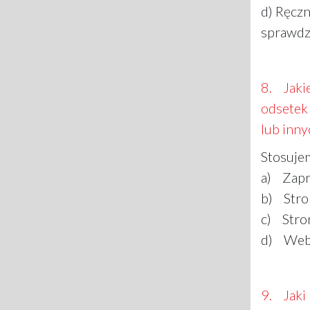
d) Ręcz
sprawdze
8. Jakie
odsetek 
lub inn
Stosujem
a) Zapr
b) Stro
c) Stro
d) WebP
9. Jaki