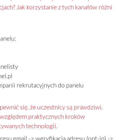
cjach? Jak korzystanie z tych kanałów różni
anelu:
anelisty
el.pl
panii rekrutacyjnych do panelu
pewnić się, że uczestnicy są prawdziwi,
od względem praktycznych kroków
tywanych technologii.
esu email -> weryfikacja adresu (opt-in) ->