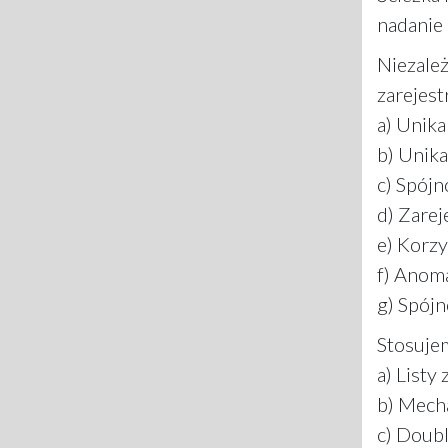
nadanie 
Niezależ
zarejes
a) Unika
b) Unika
c) Spójn
d) Zare
e) Korzy
f) Anoma
g) Spój
Stosuj
a) List
b) Mech
c) Doubl