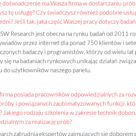
e doświadczenie ma Wasza firma w dostarczaniu pró
sz tę usługę? Czy świadczysz również podobne usługi
dni? Jeśli tak, jaka część Waszej pracy dotyczy bad
 SW Research jest obecna na rynku badań od 2011 rok
ywiadów przez internet dla ponad 750 klientów i se
zonych badaczy i programistów, którzy od wielu lat 
y się na badaniach rynkowych unikając działań zwią
u do użytkowników naszego panelu.
firma posiada pracowników odpowiedzialnych za roz
próby i powiązanych zautomatyzowanych funkcji, któ
e? Jakiego rodzaju szkolenia w zakresie technik dob
zialnym za realizację prób?
rch zatrudnia ekspertów zajmujących się doborem pr