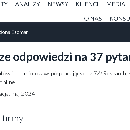
TY
ANALIZY
NEWSY
KLIENCI
MEDIA
O NAS
KONSU
tions Esomar
ze odpowiedzi na 37 pyt
entów i podmiotów współpracujących z SW Research, 
online
acja: maj 2024
l firmy