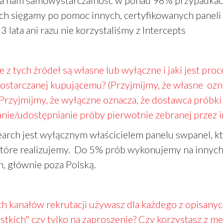
a nam samowystarczalność w ponad 98% przypadkac
ach sięgamy po pomoc innych, certyfikowanych panel
 3 lata ani razu nie korzystaliśmy z Intercepts
 z tych źródeł są własne lub wyłączne i jaki jest pro
ostarczanej kupującemu? (Przyjmijmy, że własne ozna
 Przyjmijmy, że wyłączne oznacza, że dostawca prób
nie/udostępnianie próby pierwotnie zebranej przez 
arch jest wyłącznym właścicielem panelu swpanel, 
które realizujemy. Do 5% prób wykonujemy na innych
h, głównie poza Polską.
h kanałów rekrutacji używasz dla każdego z opisanych
stkich" czy tylko na zaproszenie? Czy korzystasz z m