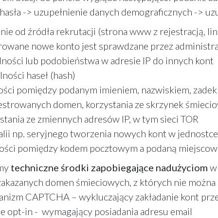
hasła -> uzupełnienie danych demograficznych -> uzu
nie od źródła rekrutacji (strona www z rejestracją, li
trowane nowe konto jest sprawdzane przez administr
lności lub podobieństwa w adresie IP do innych kont
lności haseł (hash)
ości pomiędzy podanym imieniem, nazwiskiem, zadekl
jestrowanych domen, korzystania ze skrzynek śmieci
stania ze zmiennych adresów IP, w tym sieci TOR
lii np. seryjnego tworzenia nowych kont w jednostc
ności pomiędzy kodem pocztowym a podaną miejscow
emy
techniczne środki zapobiegające nadużyciom
w 
y zakazanych domen śmieciowych, z których nie można
anizm CAPTCHA – wykluczający zakładanie kont prze
e opt-in - wymagający posiadania adresu email