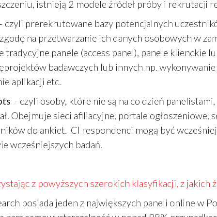
czeniu, istnieją 2 modele źródeł próby i rekrutacji
 czyli prerekrutowane bazy potencjalnych uczestnikó
 zgodę na przetwarzanie ich danych osobowych w zami
 tradycyjne panele (access panel), panele klienckie l
cjęprojektów badawczych lub innych np. wykonywanie 
ie aplikacji etc.
pts
- czyli osoby, które nie są na co dzień panelistami,
iał. Obejmuje sieci afiliacyjne, portale ogłoszeniowe, s
ików do ankiet. CI respondenci mogą być wcześniej 
ie wcześniejszych badań.
stając z powyższych szerokich klasyfikacji, z jakich
rch posiada jeden z największych paneli online w P