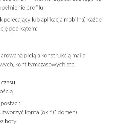
pełnienie profilu.
nk polecający lub aplikacja mobilna) każde
ację pod kątem:
arowaną płcią a konstrukcją maila
owych, kont tymczasowych etc.
e czasu
ością
postaci:
 utworzyć konta (ok 60 domen)
z boty