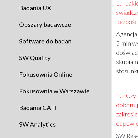
1. Jaki
Badania UX
świadczy
bezpośre
Obszary badawcze
Agencja
Software do badań
5 mln w
doświadc
SW Quality
skupiam
stosunk
Fokusownia Online
Fokusownia w Warszawie
2. Czy 
doboru 
Badania CATI
zakresi
odpowied
SW Analytics
SW Resea