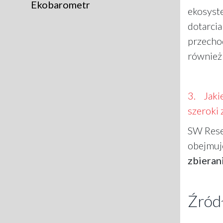
Ekobarometr
ekosyst
dotarci
przecho
również 
3. Jakie
szeroki 
SW Resea
obejmuj
zbieran
Źródł